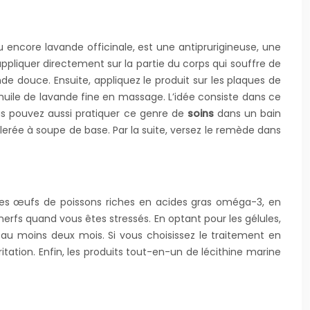
u encore lavande officinale, est une antiprurigineuse, une
appliquer directement sur la partie du corps qui souffre de
nde douce. Ensuite, appliquez le produit sur les plaques de
 l’huile de lavande fine en massage. L’idée consiste dans ce
ous pouvez aussi pratiquer ce genre de
soins
dans un bain
llerée à soupe de base. Par la suite, versez le remède dans
vé des œufs de poissons riches en acides gras oméga-3, en
nerfs quand vous êtes stressés. En optant pour les gélules,
nt au moins deux mois. Si vous choisissez le traitement en
itation. Enfin, les produits tout-en-un de lécithine marine