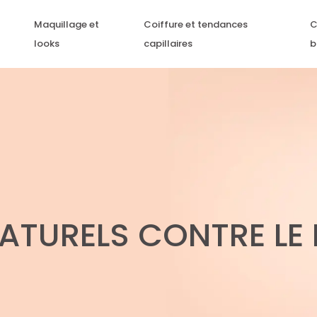
Maquillage et
Coiffure et tendances
C
looks
capillaires
b
ATURELS CONTRE LE 