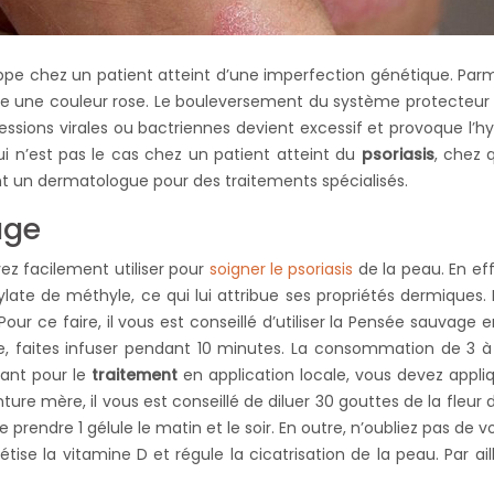
oppe chez un patient atteint d’une imperfection génétique. P
dre une couleur rose. Le bouleversement du système protecteur p
essions virales ou bactriennes devient excessif et provoque l
ui n’est pas le cas chez un patient atteint du
psoriasis
, chez q
nt un dermatologue pour des traitements spécialisés.
age
z facilement utiliser pour
soigner le psoriasis
de la peau. En eff
ate de méthyle, ce qui lui attribue ses propriétés dermiques. 
ce faire, il vous est conseillé d’utiliser la Pensée sauvage en 
te, faites infuser pendant 10 minutes. La consommation de 3 
tant pour le
traitement
en application locale, vous devez appl
ture mère, il vous est conseillé de diluer 30 gouttes de la fleur 
e prendre 1 gélule le matin et le soir. En outre, n’oubliez pas d
thétise la vitamine D et régule la cicatrisation de la peau. Par 