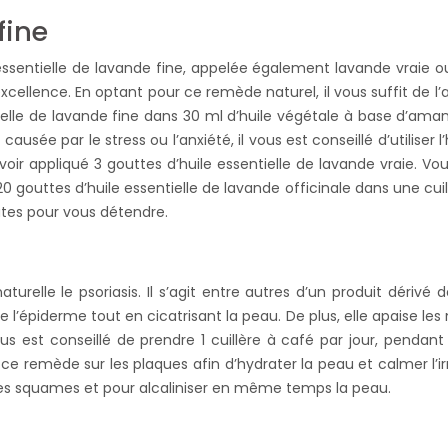
fine
essentielle de lavande fine, appelée également lavande vraie o
excellence. En optant pour ce remède naturel, il vous suffit de l’
ntielle de lavande fine dans 30 ml d’huile végétale à base d’ama
ausée par le stress ou l’anxiété, il vous est conseillé d’utiliser
oir appliqué 3 gouttes d’huile essentielle de lavande vraie. V
 20 gouttes d’huile essentielle de lavande officinale dans une cui
tes pour vous détendre.
urelle le psoriasis. Il s’agit entre autres d’un produit déri
 l’épiderme tout en cicatrisant la peau. De plus, elle apaise les 
 vous est conseillé de prendre 1 cuillère à café par jour, penda
ce remède sur les plaques afin d’hydrater la peau et calmer l’irr
les squames et pour alcaliniser en même temps la peau.